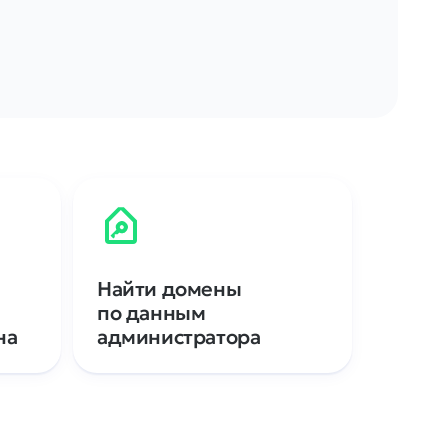
Найти домены
по данным
на
администратора