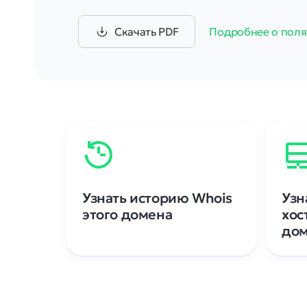
Скачать PDF
Подробнее о поля
Узнать историю Whois
Узн
этого домена
хос
до