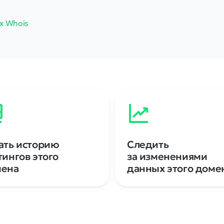
х Whois
ать историю
Следить
тингов этого
за изменениями
мена
данных этого доме