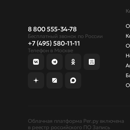
К
О
8 800 555-34-78
К
Бесплатный звонок по России
+7 (495) 580-11-11
О
Телефон в Москве
Н
А
Б
О
Облачная платформа Рег.ру включена
в реестр российского ПО Запись