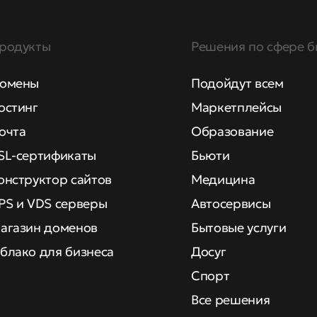
родукты
Решения по сфере б
омены
Подойдут всем
остинг
Маркетплейсы
очта
Образование
SL-сертификаты
Бьюти
онструктор сайтов
Медицина
PS и VDS серверы
Автосервисы
агазин доменов
Бытовые услуги
блако для бизнеса
Досуг
Спорт
Все решения