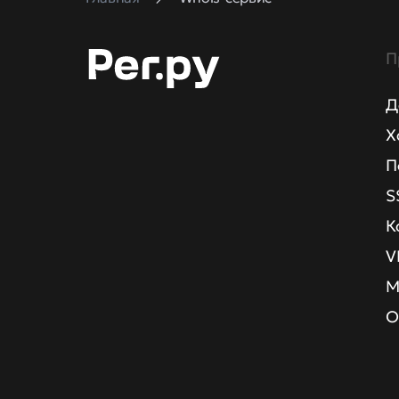
П
Д
Х
П
S
К
V
М
О