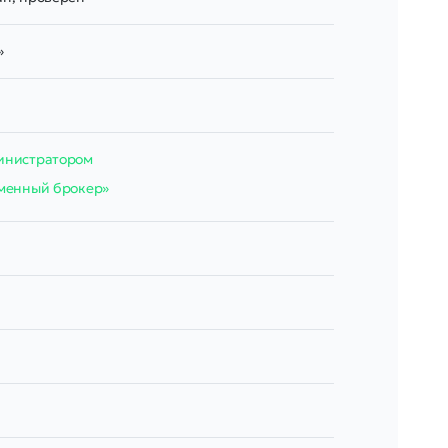
»
министратором
оменный брокер»