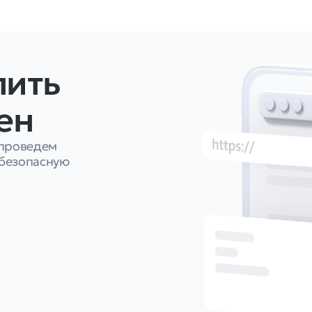
пить
ен
 проведем
безопасную