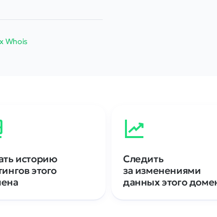
х Whois
ать историю
Следить
тингов этого
за изменениями
мена
данных этого доме