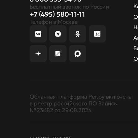
К
Бесплатный звонок по России
+7 (495) 580-11-11
О
Телефон в Москве
Н
А
Б
О
Облачная платформа Рег.ру включена
в реестр российского ПО Запись
№ 23682 от 29.08.2024