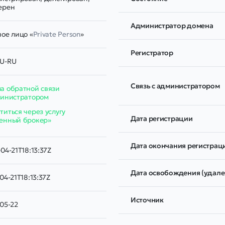
ерен
Администратор домена
ое лицо «
Private Person
»
Регистратор
U-RU
Связь с администратором
а обратной связи
министратором
иться через услугу
Дата регистрации
енный брокер»
Дата окончания регистрац
04-21T18:13:37Z
Дата освобождения (удале
04-21T18:13:37Z
Источник
05-22