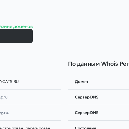
азине доменов
По данным Whois Рег
YCATS.RU
Домен
g.ru.
Сервер DNS
eg.ru.
Сервер DNS
гистрирован, делегирован,
Соcтояние