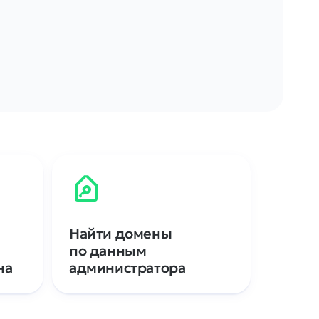
Найти домены
по данным
на
администратора