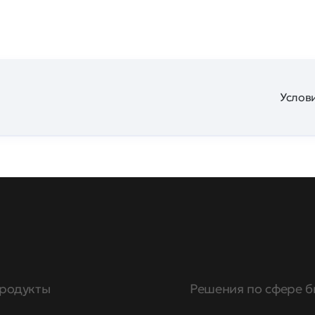
Услови
родукты
Решения по сфере б