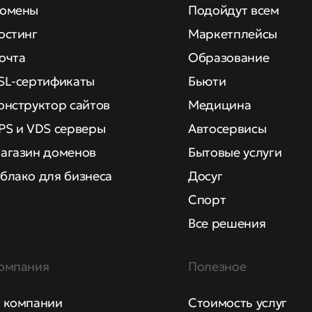
омены
Подойдут всем
остинг
Маркетплейсы
очта
Образование
SL-сертификаты
Бьюти
онструктор сайтов
Медицина
PS и VDS серверы
Автосервисы
агазин доменов
Бытовые услуги
блако для бизнеса
Досуг
Спорт
Все решения
омпания
Полезное
 компании
Стоимость услуг