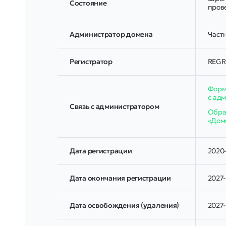
Соcтояние
пров
Администратор домена
Частн
Регистратор
REGR
Форм
с ад
Связь с администратором
Обрат
«Дом
Дата регистрации
2020-
Дата окончания регистрации
2027-
Дата освобождения (удаления)
2027-