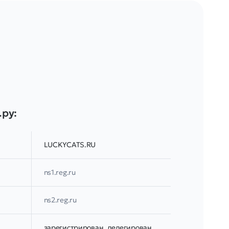
.ру:
LUCKYCATS.RU
ns1.reg.ru
ns2.reg.ru
зарегистрирован, делегирован