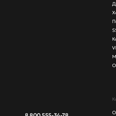
Д
Х
П
S
К
V
М
О
К
О
8 800 555-34-78