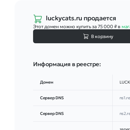
luckycats.ru
продается
Этот домен можно купить за 75 000
₽
в
маг
В корзину
Информация в реестре:
Домен
LUCK
Сервер DNS
ns1.re
Сервер DNS
ns2.r
заре