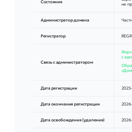
Соcтояние
не п
Администратор домена
Частн
Регистратор
REGR
Форм
с ад
Связь с администратором
Обрат
«Дом
Дата регистрации
2025-
Дата окончания регистрации
2026-
Дата освобождения (удаления)
2026-