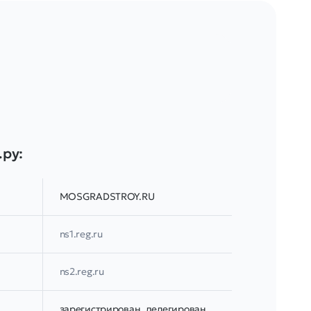
.ру:
MOSGRADSTROY.RU
ns1.reg.ru
ns2.reg.ru
зарегистрирован, делегирован