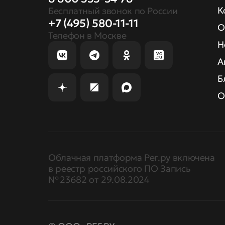
К
Бесплатный звонок по России
+7 (495) 580-11-11
О
Телефон в Москве
Н
А
Б
О
Облачная платформа Рег.ру включена
в реестр российского ПО Запись
№ 23682 от 29.08.2024