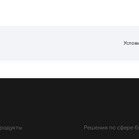
Услови
родукты
Решения по сфере б