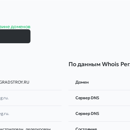
зине доменов
По данным Whois Рег
RADSTROY.RU
Домен
g.ru.
Сервер DNS
eg.ru.
Сервер DNS
гистрирован, делегирован,
Соcтояние