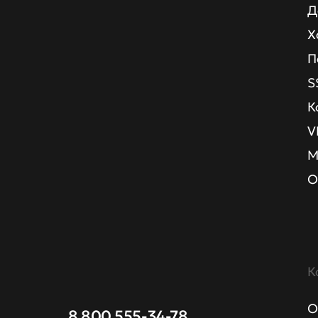
Д
Х
П
S
К
V
М
О
К
О
8 800 555-34-78