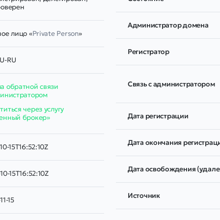
роверен
Администратор домена
ое лицо «
Private Person
»
Регистратор
U-RU
Связь с администратором
а обратной связи
министратором
иться через услугу
Дата регистрации
енный брокер»
Дата окончания регистрац
10-15T16:52:10Z
Дата освобождения (удале
10-15T16:52:10Z
Источник
11-15