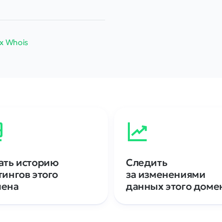
х Whois
ать историю
Следить
тингов этого
за изменениями
мена
данных этого доме