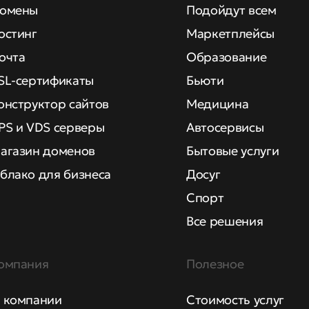
омены
Подойдут всем
остинг
Маркетплейсы
очта
Образование
SL-сертификаты
Бьюти
онструктор сайтов
Медицина
PS и VDS серверы
Автосервисы
агазин доменов
Бытовые услуги
блако для бизнеса
Досуг
Спорт
Все решения
омпания
Полезное
 компании
Стоимость услуг