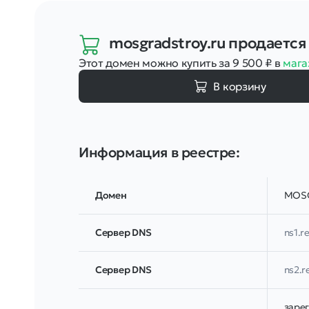
mosgradstroy.ru
продается
Этот домен можно купить за 9 500
₽
в
мага
В корзину
Информация в реестре:
Домен
MOSG
Сервер DNS
ns1.re
Сервер DNS
ns2.r
заре