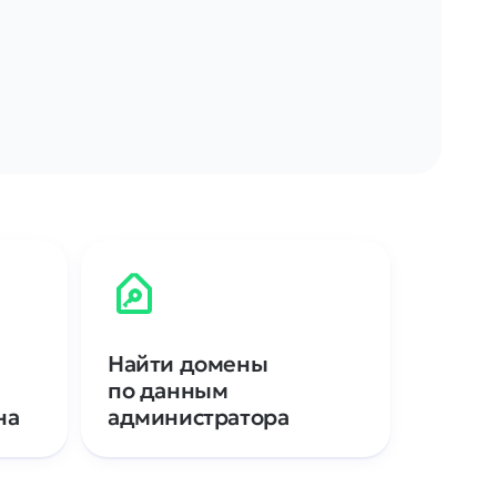
Найти домены
по данным
на
администратора