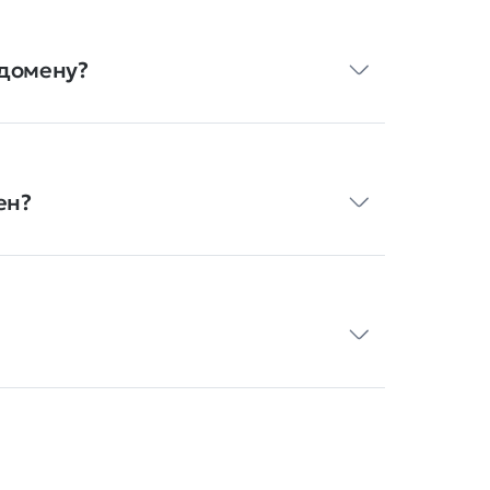
 домену?
ен?