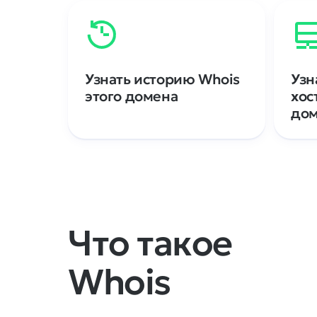
Узнать историю Whois
Узн
этого домена
хос
до
Что такое
Whois