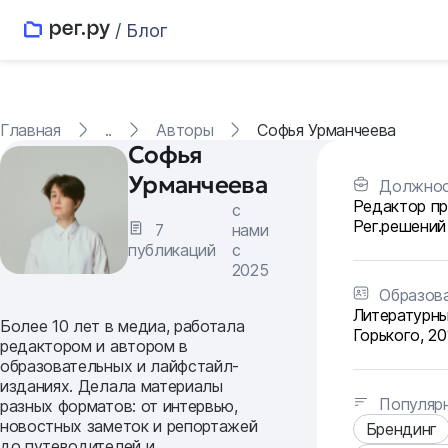
/ Блог
Главная
..
Авторы
Софья Урманчеева
Софья
Урманчеева
Должнос
Редактор пр
с
Рег.решений
7
нами
публикаций
с
2025
Образов
Литературны
Более 10 лет в медиа, работала
Горького, 20
редактором и автором в
образовательных и лайфстайл-
изданиях. Делала материалы
Популярн
разных форматов: от интервью,
новостных заметок и репортажей
Брендинг
до путеводителей и