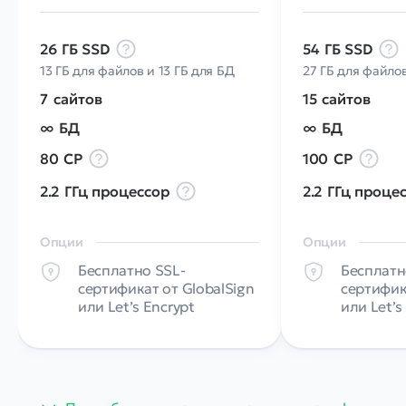
26
ГБ SSD
54
ГБ SSD
13
ГБ для файлов и
13
ГБ для БД
27
ГБ для файло
7
сайтов
15
сайтов
∞
БД
∞
БД
80
CP
100
CP
2.2
ГГц процессор
2.2
ГГц проце
Опции
Опции
Бесплатно SSL-
Бесплатн
сертификат от GlobalSign
сертифик
или Let’s Encrypt
или Let’s