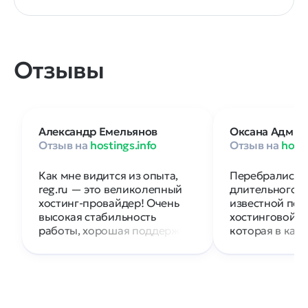
Отзывы
Александр Емельянов
Оксана Адмир
Отзыв на
hostings.info
Отзыв на
hosti
Как мне видится из опыта,
Перебрались к 
reg.ru — это великолепный
длительного с
хостинг-провайдер! Очень
известной пет
высокая стабильность
хостинговой к
работы, хорошая поддержка,
которая в как
скорость на высоте. Мы
перестала аде
устанавливали на обычные
на вопросы. С
тарифы хостинга довольно
нормально раб
нагруженные интернет-
с первого мес
магазины с 40 000
адекватную п