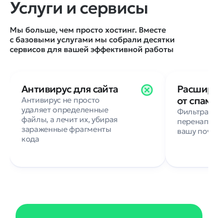
Услуги и сервисы
товарами!!! и
высокое качес
посещаемостью в 500
за те же деньги
человек в сутки — работало
нашим клиент
Мы больше, чем просто хостинг. Вместе
всё как по маслу и даже не
бизнес в инте
с базовыми услугами мы собрали десятки
скрипело. Так что если сайт
Сайты доступн
сервисов для вашей эффективной работы
собирали профессионалы,
тормозят, как 
такие как наши ребята в
Рекомендуем!
Extrit, то на хостинге Рег.ру
наверняка сайт будет летать.
Антивирус для сайта
Расшире
от спама
Антивирус не просто
удаляет определенные
Фильтраци
файлы, а лечит их, убирая
перенапра
зараженные фрагменты
вашу почт
кода