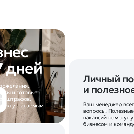
знес
7 дней
Личный п
 пожелания.
и полезно
жеты и готовые
 от штрафов.
Ваш менеджер всегд
стал узнаваемым
вопросы. Полезные
вакансий помогут 
бизнесом и команд