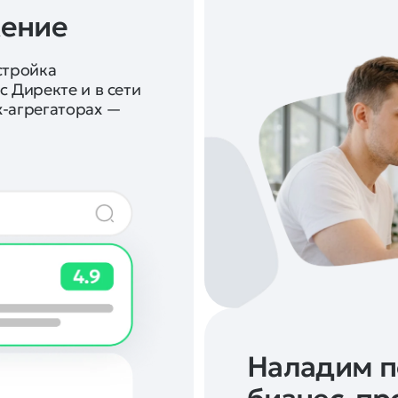
жение
стройка
 Директе и в сети
х-агрегаторах —
Наладим 