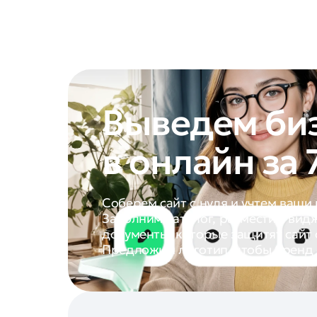
Выведем би
в онлайн за 
Соберем сайт с нуля и учтем ваши
Заполним каталог, разместим вид
документы, которые защитят сайт
Предложим логотип, чтобы бренд 