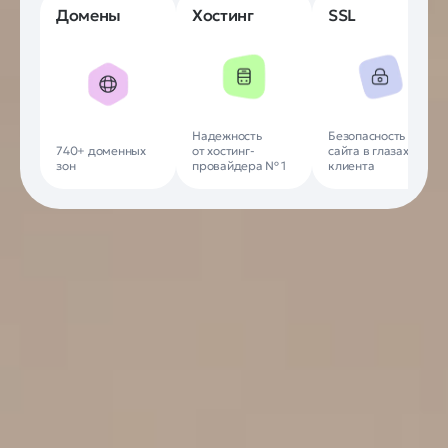
Домены
Хостинг
SSL
Надежность
Безопасность
740+ доменных
от хостинг-
сайта в глазах
зон
провайдера № 1
клиента