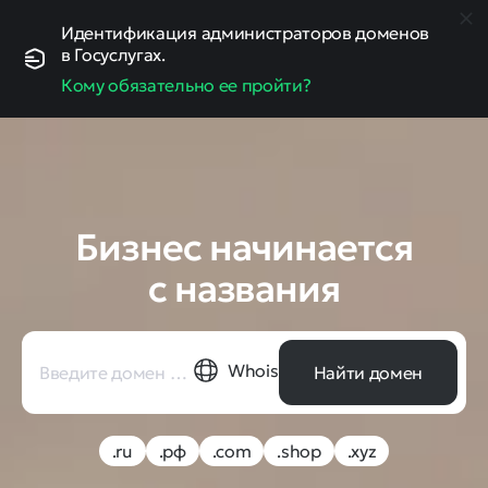
Идентификация администраторов доменов
в Госуслугах.
Кому обязательно ее пройти?
Бизнес начинается
с названия
Whois
Найти домен
.ru
.рф
.com
.shop
.xyz