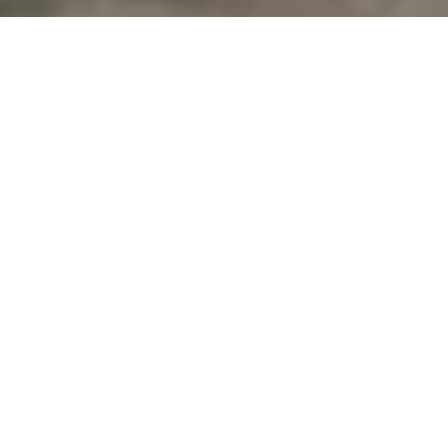
Сделаем за вас
Рег.решения объединяют продукты и услуги, которые
эксперты подобрали под конкретные задачи малого
бизнеса