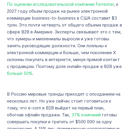
По оценкам исследовательской компании Forrester
, к
2027 году объем продаж на рынке электронной
коммерции business-to-business в США составит $3
трлн. Это почти четверть от общего объема продаж в
сфере B2B в Америке. Эксперты связывают это с тем,
что зумеры и миллениалы выросли и уже готовы
занять руководящие должности. Они лояльны к
электронной коммерции и больше, чем поколение X
склонны покупать в интернете, минуя прямой контакт
с продавцом. Поэтому доля онлайн-продаж в B2B уже
больше 50%
.
В Россию мировые тренды приходят с опозданием на
несколько лет. Но уже сейчас стоит готовиться к
тому, что e-com в B2B выйдет на первый план,
обогнав офлайн продажи. Так,
37% компаний
готовы
совершать покупки и тратить от $500 000 за одну
транзакцию. А 15% лиц, принимающих корпоративные