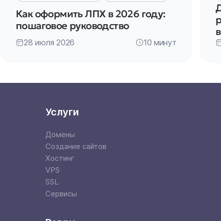
Д
Как оформить ЛПХ в 2026 году:
р
пошаговое руководство
28 июля 2026
10 минут
Услуги
Домены
Создание сайтов
Хостинг
VPS
SSL
Сервисы