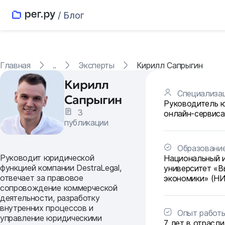
/ Блог
Главная
..
Эксперты
Кирилл Сапрыгин
Кирилл
Специализа
Сапрыгин
Руководитель 
3
онлайн-сервиса
публикации
Образовани
Руководит юридической
Национальный 
функцией компании DestraLegal,
университет «
отвечает за правовое
экономики» (Н
сопровождение коммерческой
деятельности, разработку
внутренних процессов и
Опыт работ
управление юридическими
7 лет в отрасли