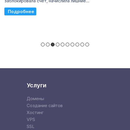
заблокировала счет, начислила лишние...
Read More
Услуги
Домены
Создание сайтов
Хостинг
VPS
SSL