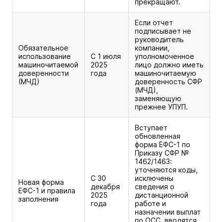
прекращают.
Если отчет
подписывает не
руководитель
Обязательное
компании,
использование
С 1 июля
уполномоченное
машиночитаемой
2025
лицо должно иметь
доверенности
года
машиночитаемую
(МЧД)
доверенность СФР
(МЧД),
заменяющую
прежнее УПУП.
Вступает
обновленная
форма ЕФС-1 по
Приказу СФР №
1462/1463:
уточняются коды,
С 30
исключены
Новая форма
декабря
сведения о
ЕФС-1 и правила
2025
дистанционной
заполнения
года
работе и
назначении выплат
по ОСС, вводятся