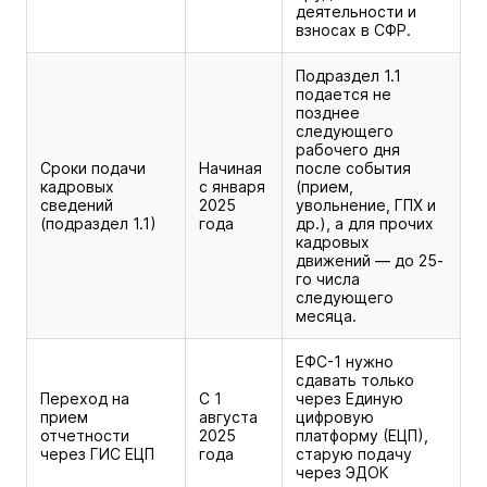
деятельности и
взносах в СФР.
Подраздел 1.1
подается не
позднее
следующего
рабочего дня
Сроки подачи
Начиная
после события
кадровых
с января
(прием,
сведений
2025
увольнение, ГПХ и
(подраздел 1.1)
года
др.), а для прочих
кадровых
движений — до 25-
го числа
следующего
месяца.
ЕФС-1 нужно
сдавать только
Переход на
С 1
через Единую
прием
августа
цифровую
отчетности
2025
платформу (ЕЦП),
через ГИС ЕЦП
года
старую подачу
через ЭДОК