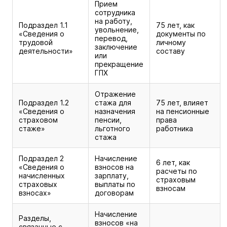
Прием
сотрудника
на работу,
Подраздел 1.1
75 лет, как
увольнение,
«Сведения о
документы по
перевод,
трудовой
личному
заключение
деятельности»
составу
или
прекращение
ГПХ
Отражение
Подраздел 1.2
стажа для
75 лет, влияет
«Сведения о
назначения
на пенсионные
страховом
пенсии,
права
стаже»
льготного
работника
стажа
Подраздел 2
Начисление
6 лет, как
«Сведения о
взносов на
расчеты по
начисленных
зарплату,
страховым
страховых
выплаты по
взносам
взносах»
договорам
Начисление
Разделы,
взносов «на
связанные с