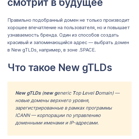
смотрит в будущее
Правильно подобранный домен не только производит
хорошее впечатление на пользователя, но и повышает
узнаваемость бренда. Один из способов создать
красивый и запоминающийся адрес — выбрать домен
в New gTLDs, например, в зоне .SPACE.
Что такое New gTLDs
New gTLDs
(
new
g
eneric
T
op
L
evel
D
omain) —
новые домены верхнего уровня,
зарегистрированные в рамках программы
ICANN — корпорации по управлению
доменными именами и IP-адресами.