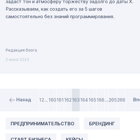
задаст тон и атмосферу торжеству задолго до даты Х.
Рассказываем, как создать его за 5 шагов
самостоятельно без знаний программирования.
Редакция блога
2 июня 2023
Назад
Вп
1
2
…
160
161
162
163
164
165
166
…
265
266
ПРЕДПРИНИМАТЕЛЬСТВО
БРЕНДИНГ
СТАРТ БИЗНЕСА
КЕЙСЫ