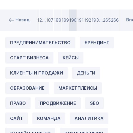
Назад
Вп
1
2
…
187
188
189
190
191
192
193
…
265
266
ПРЕДПРИНИМАТЕЛЬСТВО
БРЕНДИНГ
СТАРТ БИЗНЕСА
КЕЙСЫ
КЛИЕНТЫ И ПРОДАЖИ
ДЕНЬГИ
ОБРАЗОВАНИЕ
МАРКЕТПЛЕЙСЫ
ПРАВО
ПРОДВИЖЕНИЕ
SEO
САЙТ
КОМАНДА
АНАЛИТИКА