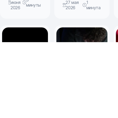
июня
27 мая
1
минуты
2026
2026
минута
Буквы
Как общаться с
разные
клиентами,
писать: как
если
бизнесу
мессенджеры