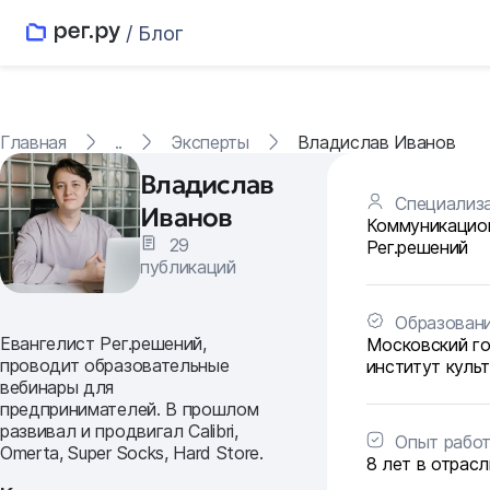
/ Блог
Главная
..
Эксперты
Владислав Иванов
Владислав
Специализ
Иванов
Коммуникацио
29
Рег.решений
публикаций
Образован
Евангелист Рег.решений,
Московский г
проводит образовательные
институт куль
вебинары для
предпринимателей. В прошлом
развивал и продвигал Calibri,
Опыт рабо
Omerta, Super Socks, Hard Store.
8 лет в отрасл