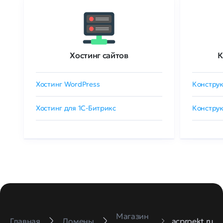
Хостинг сайтов
К
Хостинг WordPress
Конструк
Хостинг для 1C-Битрикс
Конструк
Магазин
Главная
Домены
acproekt.ru