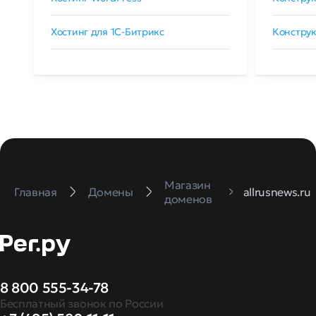
Хостинг для 1C-Битрикс
Конструк
Магазин
Главная
Домены
allrusnews.ru
доменов
8 800 555-34-78
Бесплатный звонок по России