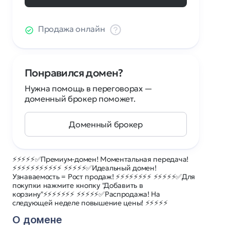
Продажа онлайн
Понравился домен?
Нужна помощь в переговорах —
доменный брокер поможет.
Доменный брокер
⚡⚡⚡⚡⚡✅Премиум-домен! Моментальная передача!
⚡⚡⚡⚡⚡⚡⚡⚡⚡⚡⚡ ⚡⚡⚡⚡⚡✅Идеальный домен!
Узнаваемость = Рост продаж! ⚡⚡⚡⚡⚡⚡⚡⚡ ⚡⚡⚡⚡⚡✅Для
покупки нажмите кнопку "Добавить в
корзину"⚡⚡⚡⚡⚡⚡⚡ ⚡⚡⚡⚡⚡✅Распродажа! На
следующей неделе повышение цены! ⚡⚡⚡⚡⚡
О домене