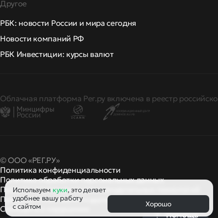
Другое
РБК: новости России и мира сегодня
Новости компаний РФ
РБК Инвестиции: курсы валют
Облачная платформа Рег.ру включена в реестр российско
© ООО «РЕГ.РУ»
Политика конфиденциальности
Политика обработки персональных данных
Правила применения рекомендательных технологий
Используем
куки
, это делает
удобнее вашу работу
Правила пользования
правила и политики
и другие
Хорошо
с сайтом
Сообщить о нарушении
Помощь