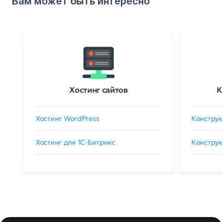
Вам может быть интересно
Хостинг сайтов
К
Хостинг WordPress
Конструк
Хостинг для 1C-Битрикс
Конструк