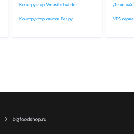
Конструктор Website builder
Дешевый 
Конструктор сайтов Рег.ру
VPS серве
bigfoodshop.ru