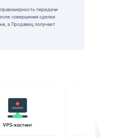
т правомерность передачи
После совершения сделки
на, а Продавец получает
VPS-хостинг
SSL-сертификаты