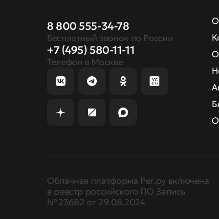
О
8 800 555-34-78
К
Бесплатный звонок по России
+7 (495) 580-11-11
О
Телефон в Москве
Н
А
Б
О
Облачная платформа Рег.ру включена
в реестр российского ПО Запись
№ 23682 от 29.08.2024