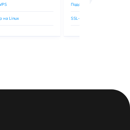
VPS
Подобрать SSL-сертификат
р на Linux
SSL-сертификаты GlobalSign