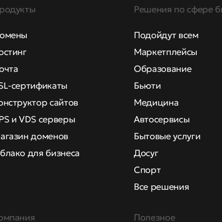
родукты
Решения по сфере б
омены
Подойдут всем
остинг
Маркетплейсы
очта
Образование
SL-сертификаты
Бьюти
онструктор сайтов
Медицина
PS и VDS серверы
Автосервисы
агазин доменов
Бытовые услуги
блако для бизнеса
Досуг
Спорт
Все решения
омпания
Полезное