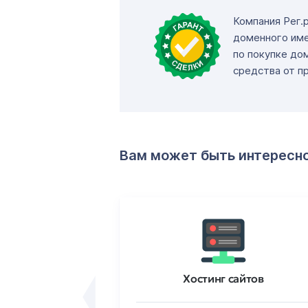
Компания Рег.
доменного име
по покупке до
средства от п
Вам может быть интересн
ртификаты
Хостинг сайтов