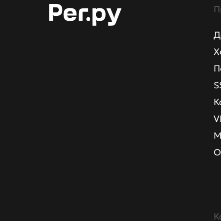
П
Д
Х
П
S
К
V
М
О
К