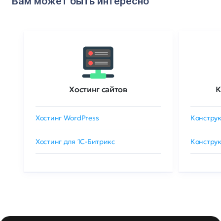
Вам может быть интересно
Хостинг сайтов
К
Хостинг WordPress
Конструк
Хостинг для 1C-Битрикс
Конструк