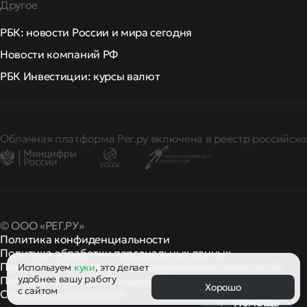
Другое
РБК: новости России и мира сегодня
Новости компаний РФ
РБК Инвестиции: курсы валют
Облачная платформа Рег.ру включена в реестр российско
© ООО «РЕГ.РУ»
Политика конфиденциальности
Политика обработки персональных данных
Правила применения рекомендательных технологий
Используем
куки
, это делает
удобнее вашу работу
Правила пользования
правила и политики
и другие
Хорошо
с сайтом
Сообщить о нарушении
Помощь