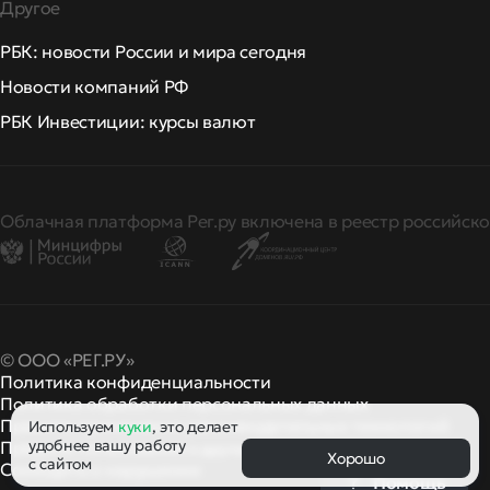
Другое
РБК: новости России и мира сегодня
Новости компаний РФ
РБК Инвестиции: курсы валют
Облачная платформа Рег.ру включена в реестр российско
© ООО «РЕГ.РУ»
Политика конфиденциальности
Политика обработки персональных данных
Правила применения рекомендательных технологий
Используем
куки
, это делает
удобнее вашу работу
Правила пользования
правила и политики
и другие
Хорошо
с сайтом
Сообщить о нарушении
Помощь