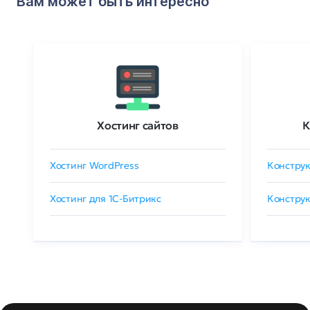
Вам может быть интересно
Хостинг сайтов
К
Хостинг WordPress
Конструк
Хостинг для 1C-Битрикс
Конструк