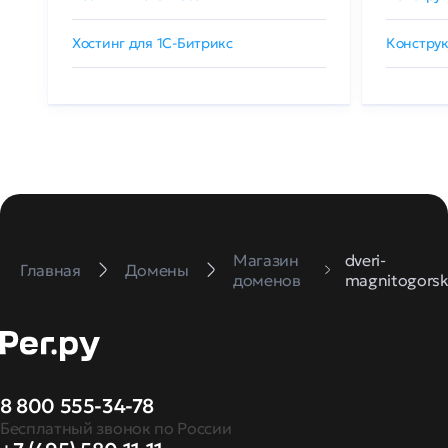
Хостинг для 1C-Битрикс
Конструк
Магазин
dveri-
Главная
Домены
доменов
magnitogorsk
8 800 555-34-78
Бесплатный звонок по России