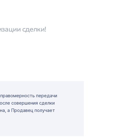
изации сделки!
т правомерность передачи
После совершения сделки
на, а Продавец получает