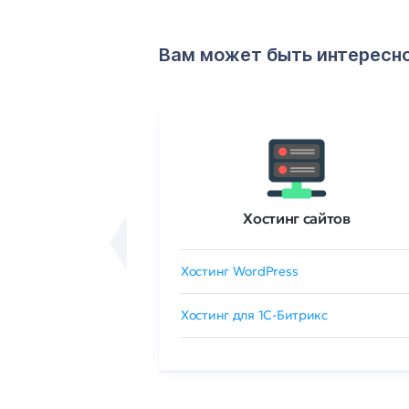
Вам может быть интересн
ртификаты
Хостинг сайтов
сертификат
Хостинг WordPress
 GlobalSign
Хостинг для 1C-Битрикс