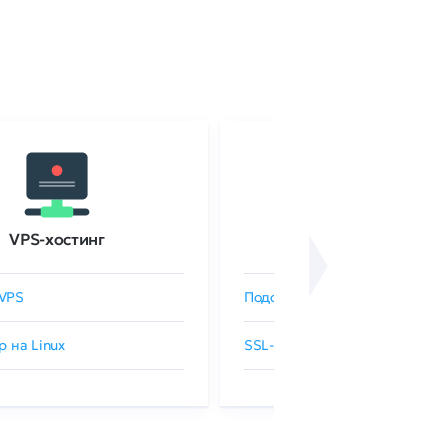
VPS-хостинг
SSL-сертификаты
VPS
Подобрать SSL-сертификат
р на Linux
SSL-сертификаты GlobalSign