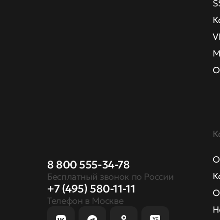
S
К
V
М
О
К
О
8 800 555-34-78
К
Бесплатный звонок по России
+7 (495) 580-11-11
О
Телефон в Москве
Н