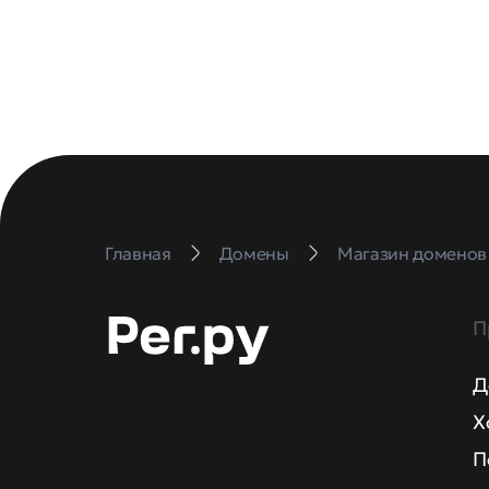
Главная
Домены
Магазин доменов
П
Д
Х
П