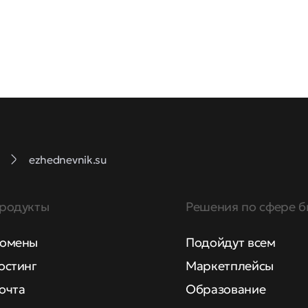
ezhednevnik.su
родукты
Решения по сфере б
омены
Подойдут всем
остинг
Маркетплейсы
очта
Образование