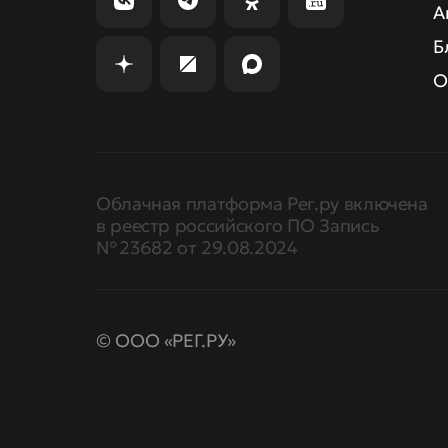
А
Б
О
Облачная платформа Рег.ру включена
в реестр российского ПО Запись
№ 23682 от 29.08.2024
© ООО «РЕГ.РУ»