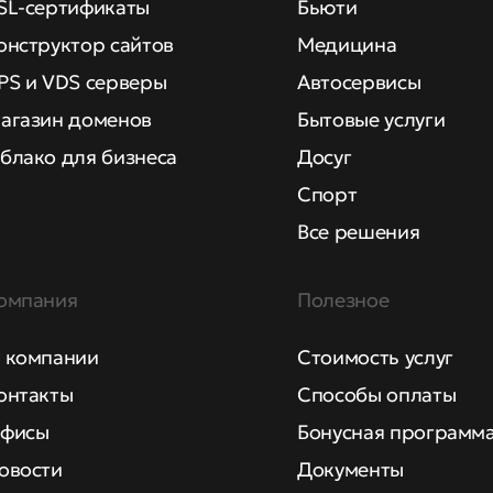
SL-сертификаты
Бьюти
онструктор сайтов
Медицина
PS и VDS серверы
Автосервисы
агазин доменов
Бытовые услуги
блако для бизнеса
Досуг
Спорт
Все решения
омпания
Полезное
 компании
Стоимость услуг
онтакты
Способы оплаты
фисы
Бонусная программ
овости
Документы