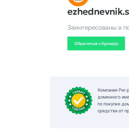
ezhednevnik.
Заинтересованы в п
Обратиться к брокеру
Компания Рег.
доменного име
по покупке до
средства от п