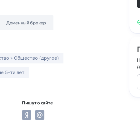
Доменный брокер
тво » Общество (другое)
Н
д
е 5-ти лет
Пишут о сайте