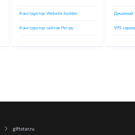
Конструктор Website builder
Дешевый 
Конструктор сайтов Рег.ру
VPS серве
giftstar.ru