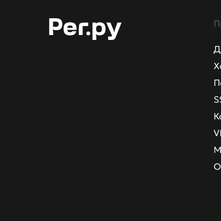
П
Д
Х
П
S
К
V
М
О