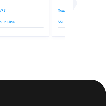
VPS
Подобрать SSL-сертификат
р на Linux
SSL-сертификаты GlobalSign