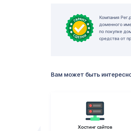
Компания Рег.
доменного име
по покупке до
средства от п
Вам может быть интересн
ртификаты
Хостинг сайтов