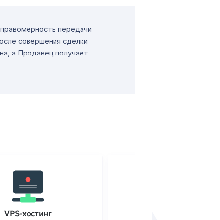
т правомерность передачи
После совершения сделки
на, а Продавец получает
VPS-хостинг
SSL-сертификаты