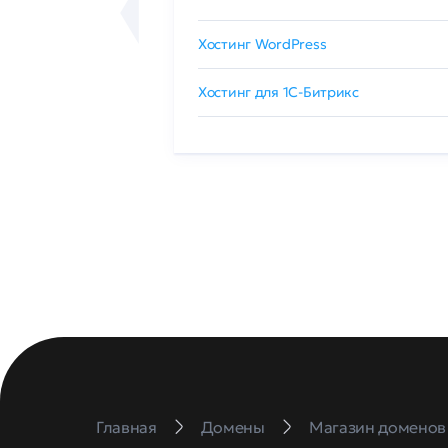
сертификат
Хостинг WordPress
 GlobalSign
Хостинг для 1C-Битрикс
Главная
Домены
Магазин доменов