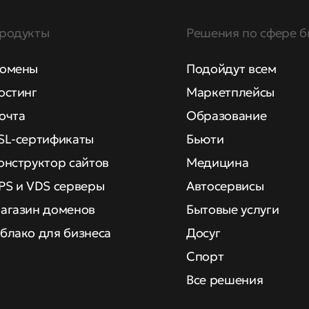
родукты
Решения по сфере б
омены
Подойдут всем
остинг
Маркетплейсы
очта
Образование
SL-сертификаты
Бьюти
онструктор сайтов
Медицина
PS и VDS серверы
Автосервисы
агазин доменов
Бытовые услуги
блако для бизнеса
Досуг
Спорт
Все решения