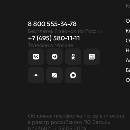
К
О
8 800 555-34-78
К
Бесплатный звонок по России
+7 (495) 580-11-11
О
Телефон в Москве
Н
А
Б
О
Облачная платформа Рег.ру включена
в реестр российского ПО Запись
№ 23682 от 29.08.2024