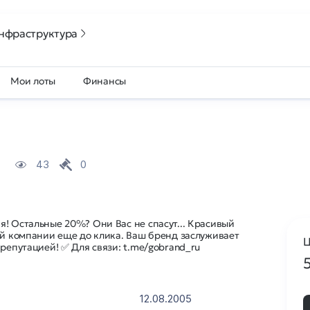
нфраструктура
Мои лоты
Финансы
43
0
! Остальные 20%? Они Вас не спасут... Красивый
ой компании еще до клика. Ваш бренд заслуживает
Ц
 репутацией! ✅ Для связи: t.me/gobrand_ru
12.08.2005