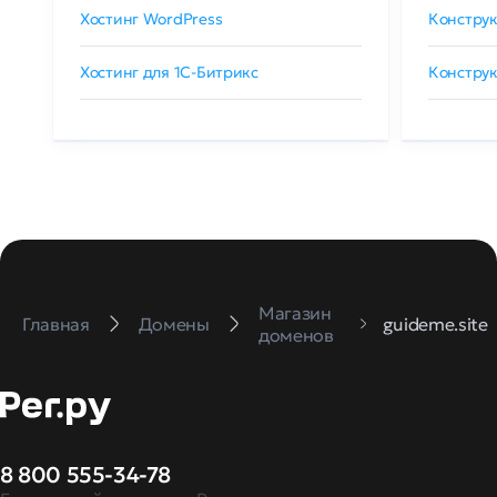
Хостинг WordPress
Конструк
Хостинг для 1C-Битрикс
Конструк
Магазин
Главная
Домены
guideme.site
доменов
8 800 555-34-78