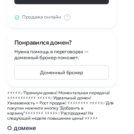
Продажа онлайн
Понравился домен?
Нужна помощь в переговорах —
доменный брокер поможет.
Доменный брокер
⚡⚡⚡⚡⚡✅Премиум-домен! Моментальная передача!
⚡⚡⚡⚡⚡⚡⚡⚡⚡⚡⚡ ⚡⚡⚡⚡⚡✅Идеальный домен!
Узнаваемость = Рост продаж! ⚡⚡⚡⚡⚡⚡⚡⚡ ⚡⚡⚡⚡⚡✅Для
покупки нажмите кнопку "Добавить в
корзину"⚡⚡⚡⚡⚡⚡⚡ ⚡⚡⚡⚡⚡✅Распродажа! На
следующей неделе повышение цены! ⚡⚡⚡⚡⚡
О домене