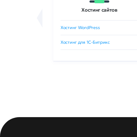
ртификаты
Хостинг сайтов
сертификат
Хостинг WordPress
 GlobalSign
Хостинг для 1C-Битрикс