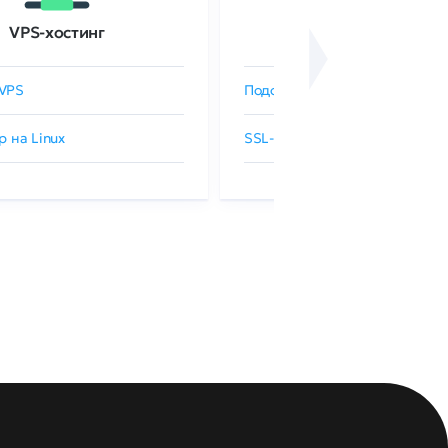
VPS-хостинг
SSL-сертификаты
VPS
Подобрать SSL-сертификат
р на Linux
SSL-сертификаты GlobalSign