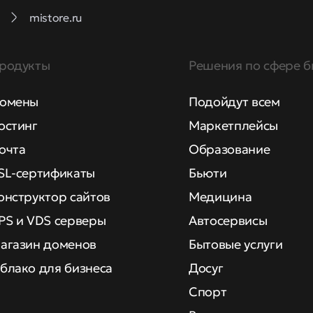
mistore.ru
родукты
Решения по сфере б
омены
Подойдут всем
остинг
Маркетплейсы
очта
Образование
SL-сертификаты
Бьюти
онструктор сайтов
Медицина
PS и VDS серверы
Автосервисы
агазин доменов
Бытовые услуги
блако для бизнеса
Досуг
Спорт