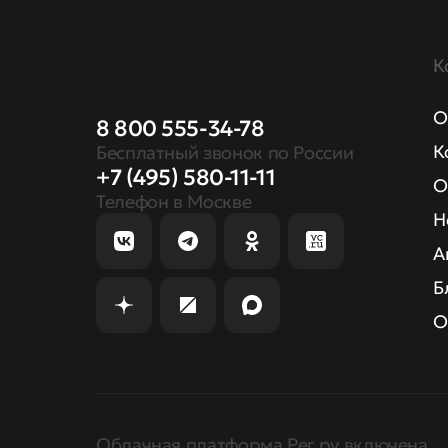
К
О
8 800 555-34-78
К
Бесплатный звонок по России
+7 (495) 580-11-11
О
Телефон в Москве
Н
А
Б
О
Облачная платформа Рег.ру включена