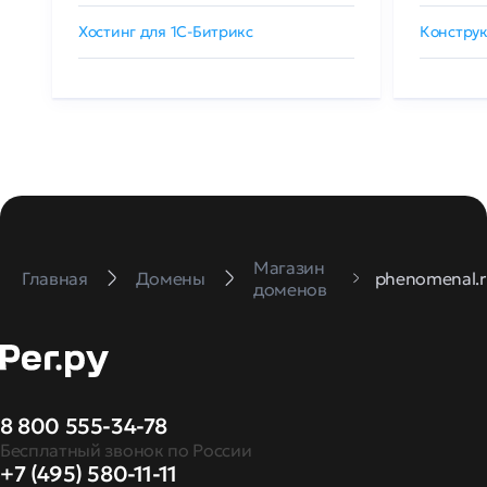
Хостинг для 1C-Битрикс
Конструк
Магазин
Главная
Домены
phenomenal.r
доменов
8 800 555-34-78
Бесплатный звонок по России
+7 (495) 580-11-11