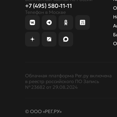
+7 (495) 580-11-11
О
Телефон в Москве
Н
А
Б
О
Облачная платформа Рег.ру включена
в реестр российского ПО Запись
№ 23682 от 29.08.2024
© ООО «РЕГ.РУ»