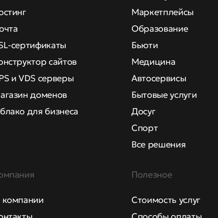
остинг
Маркетплейсы
очта
Образование
SL-сертификаты
Бьюти
онструктор сайтов
Медицина
PS и VDS серверы
Автосервисы
агазин доменов
Бытовые услуги
блако для бизнеса
Досуг
Спорт
Все решения
омпания
Полезное
 компании
Стоимость услуг
онтакты
Способы оплаты