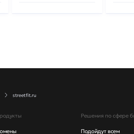
streetfit.ru
родукты
Решения по сфере б
омены
Подойдут всем