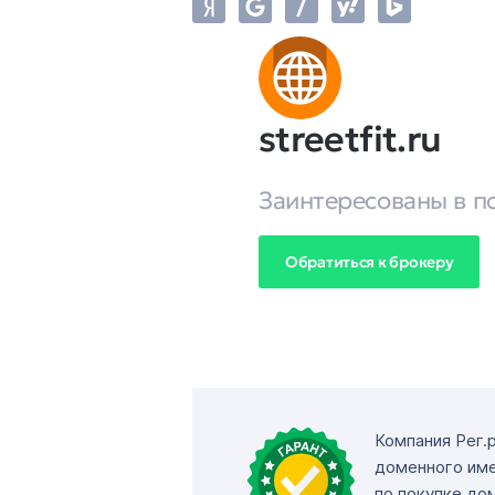
streetfit.ru
Заинтересованы в п
Обратиться к брокеру
Компания Рег.
доменного име
по покупке до