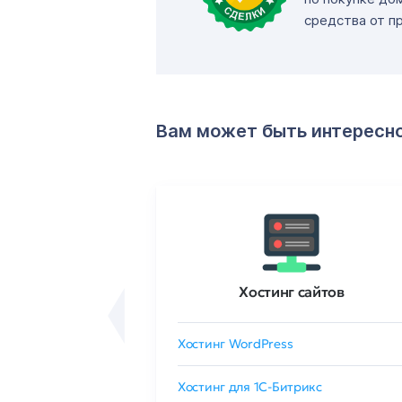
средства от п
Вам может быть интересн
ртификаты
Хостинг сайтов
сертификат
Хостинг WordPress
 GlobalSign
Хостинг для 1C-Битрикс