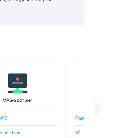
VPS-хостинг
SSL-сертификаты
VPS
Подобрать SSL-сертификат
р на Linux
SSL-сертификаты GlobalSign