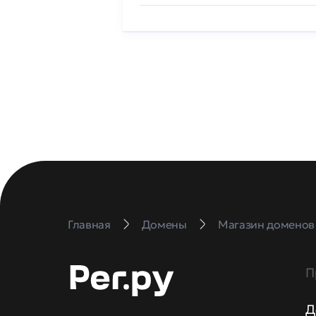
Главная
Домены
Магазин доменов
П
Д