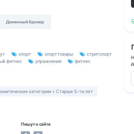
Доменный брокер
аут
спорт
спорттовары
стритспорт
Н
ный фитнес
упражнения
фитнес
д
оматические категории » Старше 5-ти лет
Пишут о сайте