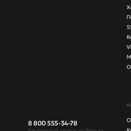
Х
П
S
К
V
М
О
К
О
8 800 555-34-78
К
Бесплатный звонок по России