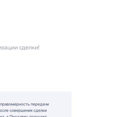
изации сделки!
т правомерность передачи
После совершения сделки
на, а Продавец получает