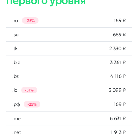
первого уровня
.ru
169 ₽
-25%
.su
669 ₽
.tk
2 330 ₽
.biz
3 361 ₽
.bz
4 116 ₽
.io
5 099 ₽
-51%
.рф
169 ₽
-25%
.me
6 631 ₽
.net
1 913 ₽