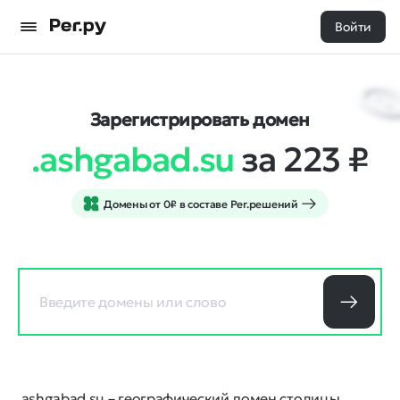
Войти
Зарегистрировать домен
.ashgabad.su
за 223
₽
Домены от 0₽ в составе Рег.решений
.ashgabad.su – географический домен столицы