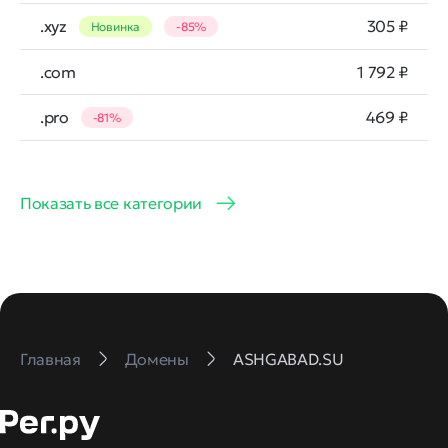
.xyz
305 ₽
Новинка
-85%
.com
1 792 ₽
.pro
469 ₽
-81%
Показать все категории
Главная
Домены
ASHGABAD.SU