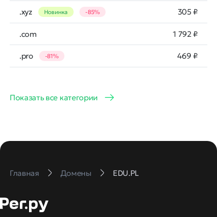
.xyz
305 ₽
Новинка
-85%
.com
1 792 ₽
.pro
469 ₽
-81%
Показать все категории
Главная
Домены
EDU.PL