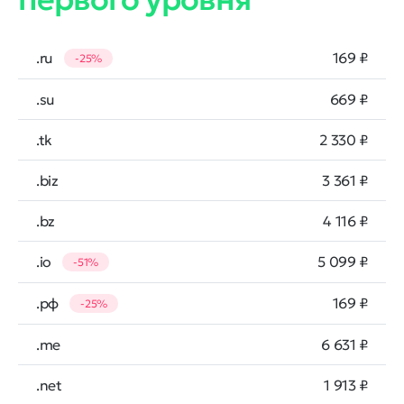
.ru
169 ₽
-25%
.su
669 ₽
.tk
2 330 ₽
.biz
3 361 ₽
.bz
4 116 ₽
.io
5 099 ₽
-51%
.рф
169 ₽
-25%
.me
6 631 ₽
.net
1 913 ₽