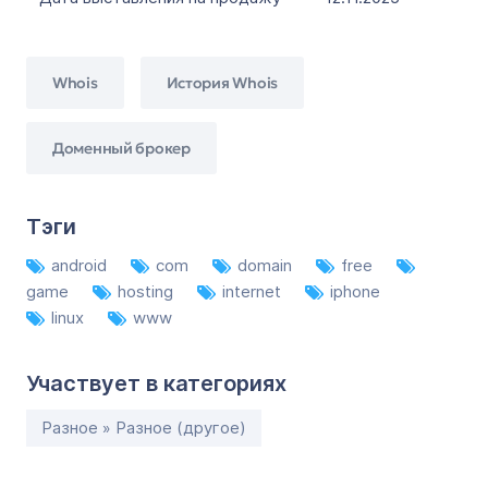
Whois
История Whois
Доменный брокер
Тэги
android
com
domain
free
game
hosting
internet
iphone
linux
www
Участвует в категориях
Разное » Разное (другое)