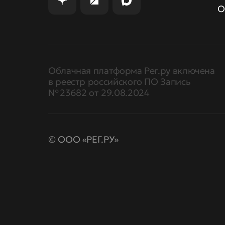
О
Облачная платформа Рег.ру включена
в реестр российского ПО Запись
№ 23682 от 29.08.2024
© ООО «РЕГ.РУ»