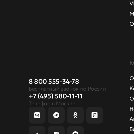
V
М
О
К
О
8 800 555-34-78
К
Бесплатный звонок по России
+7 (495) 580-11-11
О
Телефон в Москве
Н
А
Б