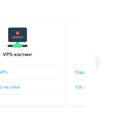
VPS-хостинг
SSL-сертификаты
VPS
Подобрать SSL-сертификат
р на Linux
SSL-сертификаты GlobalSign