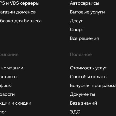
PS и VDS серверы
Автосервисы
агазин доменов
Бытовые услуги
блако для бизнеса
Досуг
Спорт
Все решения
омпания
Полезное
 компании
Стоимость услуг
онтакты
Способы оплаты
фисы
Бонусная программ
овости
Документы
кции и скидки
База знаний
лог
ЭДО