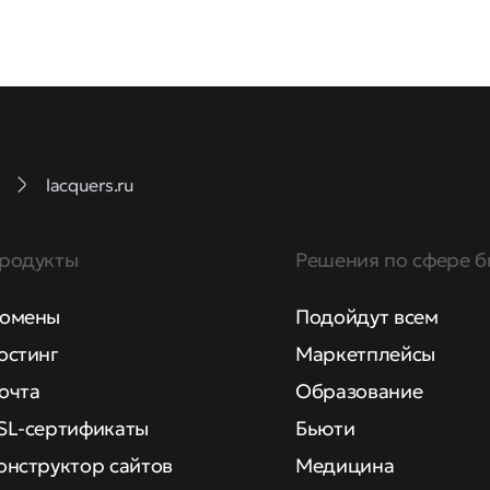
lacquers.ru
родукты
Решения по сфере б
омены
Подойдут всем
остинг
Маркетплейсы
очта
Образование
SL-сертификаты
Бьюти
онструктор сайтов
Медицина