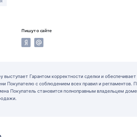
я
Пишут о сайте
ру выступает Гарантом корректности сделки и обеспечивае
ни Покупателю с соблюдением всех правил и регламентов. 
мена Покупатель становится полноправным владельцем доме
родажи.
о