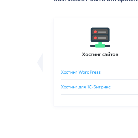
ртификаты
Хостинг сайтов
сертификат
Хостинг WordPress
 GlobalSign
Хостинг для 1C-Битрикс