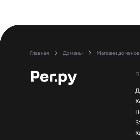
Главная
Домены
Магазин доменов
П
Д
Х
П
S
К