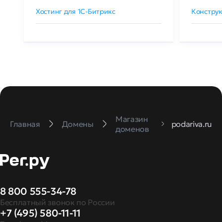
Хостинг для 1C-Битрикс
Конструк
Магазин
Главная
Домены
podariva.ru
доменов
8 800 555-34-78
Бесплатный звонок по России
+7 (495) 580-11-11