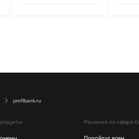
profibank.ru
родукты
Решения по сфере б
омены
Подойдут всем