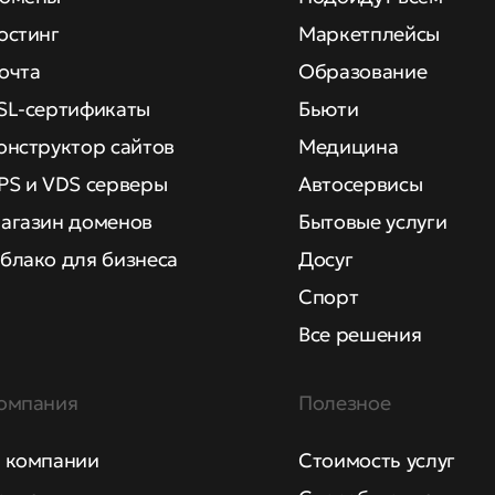
остинг
Маркетплейсы
очта
Образование
SL-сертификаты
Бьюти
онструктор сайтов
Медицина
PS и VDS серверы
Автосервисы
агазин доменов
Бытовые услуги
блако для бизнеса
Досуг
Спорт
Все решения
омпания
Полезное
 компании
Стоимость услуг