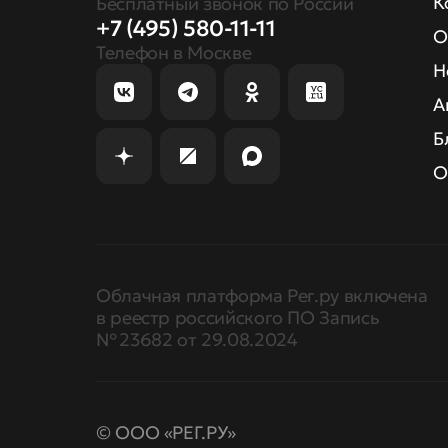
К
Бесплатный звонок по России
+7 (495) 580-11-11
О
Телефон в Москве
Н
А
Б
О
Облачная платформа Рег.ру включена
в реестр российского ПО Запись
№ 23682 от 29.08.2024
© ООО «РЕГ.РУ»