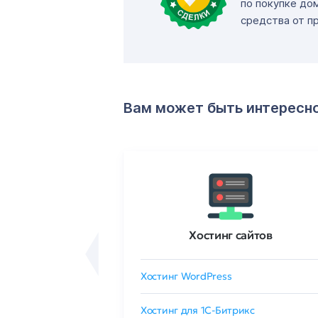
по покупке до
средства от п
Вам может быть интересн
ртификаты
Хостинг сайтов
сертификат
Хостинг WordPress
 GlobalSign
Хостинг для 1C-Битрикс