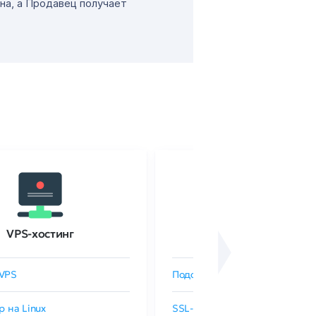
на, а Продавец получает
VPS-хостинг
SSL-сертификаты
VPS
Подобрать SSL-сертификат
р на Linux
SSL-сертификаты GlobalSign