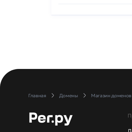
Главная
Домены
Магазин доменов
П
Д