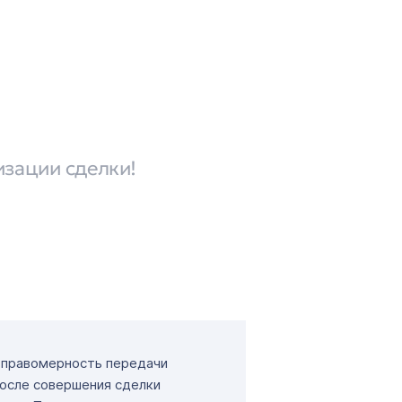
изации сделки!
т правомерность передачи
После совершения сделки