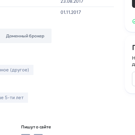
23.08.2017
01.11.2017
Доменный брокер
Н
д
зное (другое)
е 5-ти лет
Пишут о сайте