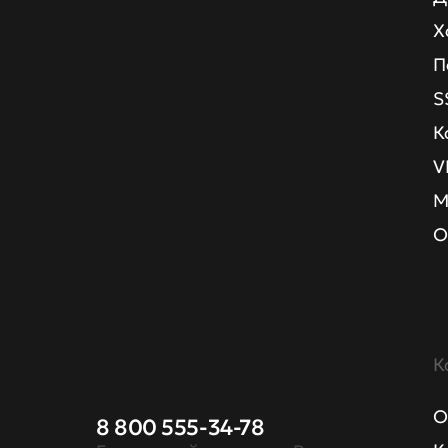
Х
П
S
К
V
М
О
К
О
8 800 555-34-78