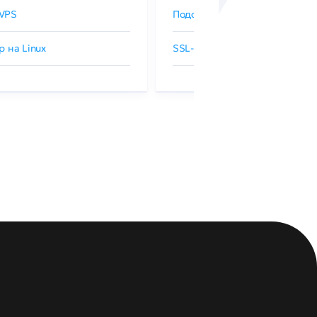
VPS
Подобрать SSL-сертификат
р на Linux
SSL-сертификаты GlobalSign