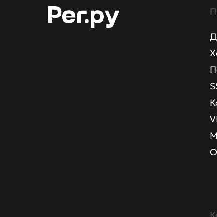
П
Д
Х
П
S
К
V
М
О
К