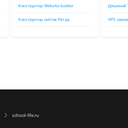
Конструктор Website builder
Дешевый 
Конструктор сайтов Рег.ру
VPS серве
school-life.ru