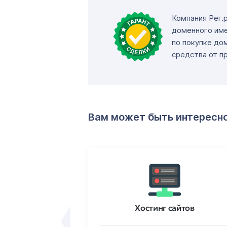
Компания Рег.
доменного име
по покупке до
средства от п
Вам может быть интересн
ртификаты
Хостинг сайтов