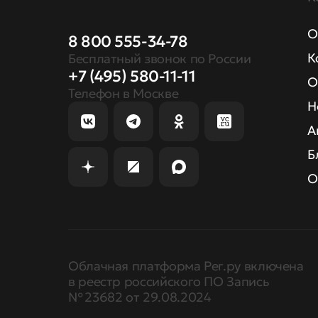
О
8 800 555-34-78
К
Бесплатный звонок по России
+7 (495) 580-11-11
О
Телефон в Москве
Н
А
Б
О
Облачная платформа Рег.ру включена
в реестр российского ПО Запись
№ 23682 от 29.08.2024