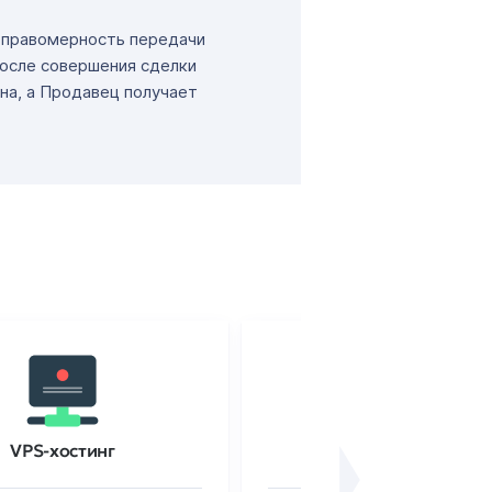
т правомерность передачи
После совершения сделки
на, а Продавец получает
VPS-хостинг
SSL-сертификаты