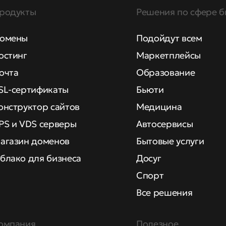
родукты
Решения по сфере б
омены
Подойдут всем
остинг
Маркетплейсы
очта
Образование
SL-сертификаты
Бьюти
онструктор сайтов
Медицина
PS и VDS серверы
Автосервисы
агазин доменов
Бытовые услуги
блако для бизнеса
Досуг
Спорт
Все решения
омпания
Полезное