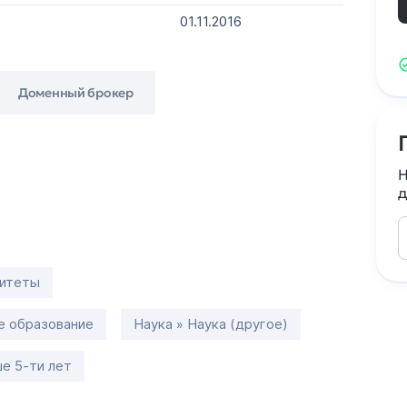
01.11.2016
Доменный брокер
Н
д
ситеты
е образование
Наука » Наука (другое)
е 5-ти лет