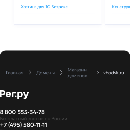
Хостинг для 1C-Битрикс
Конструк
Магазин
Главная
Домены
vhodvk.ru
доменов
8 800 555-34-78
Бесплатный звонок по России
+7 (495) 580-11-11