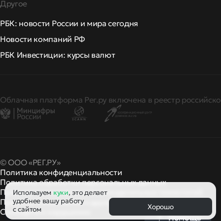
Другое
РБК: новости России и мира сегодня
Новости компаний РФ
РБК Инвестиции: курсы валют
Облачная платформа Рег.ру включена в реестр российско
© ООО «РЕГ.РУ»
Политика конфиденциальности
Политика обработки персональных данных
Правила применения рекомендательных технологий
Используем
куки
, это делает
удобнее вашу работу
Правила пользования
правила и политики
и другие
Хорошо
с сайтом
Сообщить о нарушении
Помощь