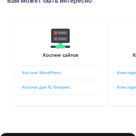
Вам может быть интересно
Хостинг сайтов
К
Хостинг WordPress
Конструк
Хостинг для 1C-Битрикс
Конструк