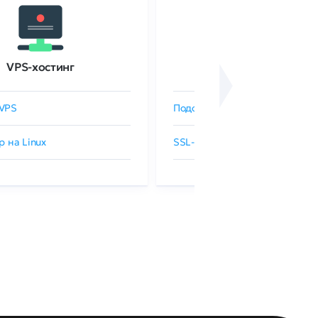
VPS-хостинг
SSL-сертификаты
VPS
Подобрать SSL-сертификат
р на Linux
SSL-сертификаты GlobalSign