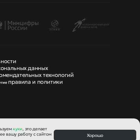
ьности
сональных данных
омендательных технологий
правила и политики
угие
льзуем
куки
, это делает
ее вашу работу с сайтом
Хорошо