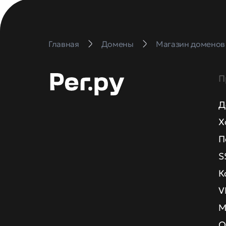
Главная
Домены
Магазин доменов
П
Д
Х
П
S
К
V
М
О