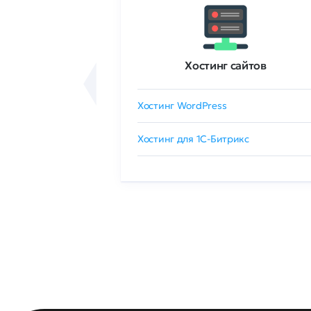
ртификаты
Хостинг сайтов
сертификат
Хостинг WordPress
 GlobalSign
Хостинг для 1C-Битрикс