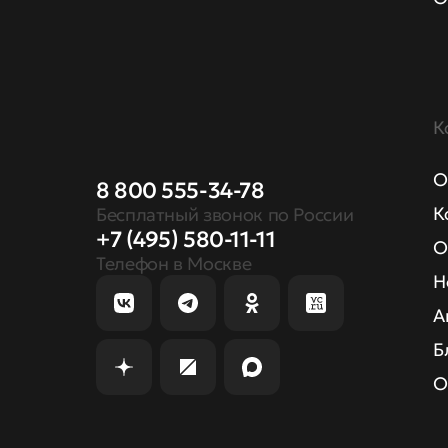
К
О
8 800 555-34-78
К
Бесплатный звонок по России
+7 (495) 580-11-11
О
Телефон в Москве
Н
А
Б
О