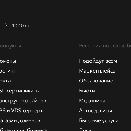
10-10.ru
родукты
Решения по сфере б
омены
Подойдут всем
остинг
Маркетплейсы
очта
Образование
SL-сертификаты
Бьюти
онструктор сайтов
Медицина
PS и VDS серверы
Автосервисы
агазин доменов
Бытовые услуги
блако для бизнеса
Досуг