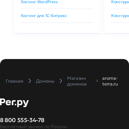
Хостинг WordPress
Конструк
Хостинг для 1C-Битрикс
Конструк
Магазин
aroma-
Главная
Домены
доменов
terra.ru
8 800 555-34-78
Бесплатный звонок по России