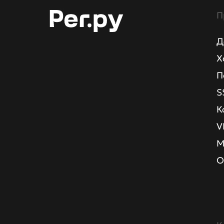
П
Д
Х
П
S
К
V
М
О