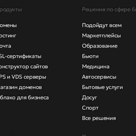
родукты
Решения по сфере б
омены
Подойдут всем
остинг
Маркетплейсы
очта
Образование
SL-сертификаты
Бьюти
онструктор сайтов
Медицина
PS и VDS серверы
Автосервисы
агазин доменов
Бытовые услуги
блако для бизнеса
Досуг
Спорт
Все решения