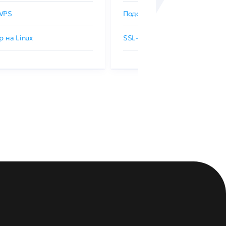
VPS
Подобрать SSL-сертификат
р на Linux
SSL-сертификаты GlobalSign