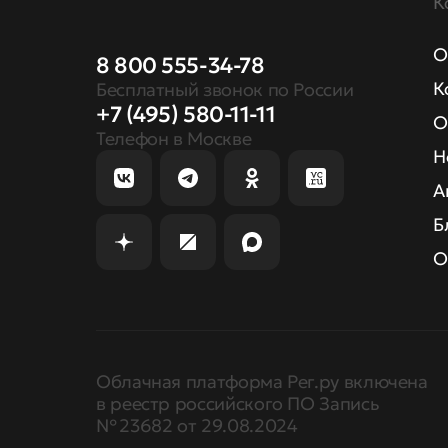
К
О
8 800 555-34-78
К
Бесплатный звонок по России
+7 (495) 580-11-11
О
Телефон в Москве
Н
А
Б
О
Облачная платформа Рег.ру включена
в реестр российского ПО Запись
№ 23682 от 29.08.2024