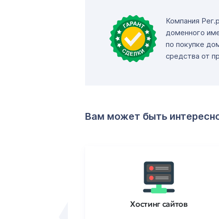
Компания Рег.
доменного име
по покупке до
средства от п
Вам может быть интересн
ртификаты
Хостинг сайтов