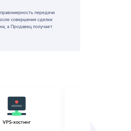
т правомерность передачи
После совершения сделки
на, а Продавец получает
VPS-хостинг
SSL-сертификаты