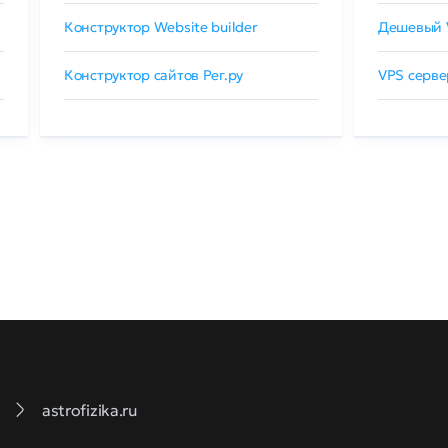
Конструктор Website builder
Дешевый 
Конструктор сайтов Рег.ру
VPS серве
astrofizika.ru