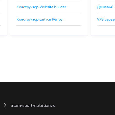
Конструктор Website builder
Дешевый 
Конструктор сайтов Рег.ру
VPS серве
atom-sport-nutrition.ru