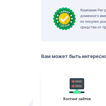
Компания Рег.
доменного име
по покупке до
средства от п
Вам может быть интересн
ртификаты
Хостинг сайтов