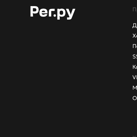
П
Д
Х
П
S
К
V
М
О