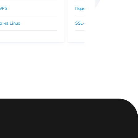
VPS
Подобрать SSL-сертификат
р на Linux
SSL-сертификаты GlobalSign