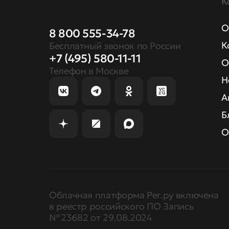
К
О
8 800 555-34-78
К
Бесплатный звонок по России
+7 (495) 580-11-11
О
Телефон в Москве
Н
А
Б
О
Облачная платформа Рег.ру включена
в реестр российского ПО Запись
№ 23682 от 29.08.2024