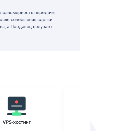
т правомерность передачи
После совершения сделки
на, а Продавец получает
VPS-хостинг
SSL-сертификаты