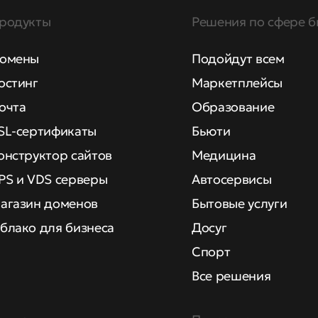
родукты
Решения по сфере б
омены
Подойдут всем
остинг
Маркетплейсы
очта
Образование
SL-сертификаты
Бьюти
онструктор сайтов
Медицина
PS и VDS серверы
Автосервисы
агазин доменов
Бытовые услуги
блако для бизнеса
Досуг
Спорт
Все решения