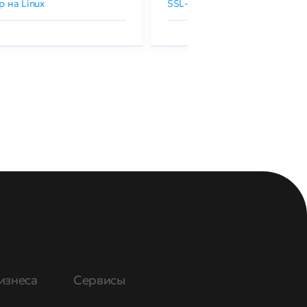
р на Linux
SSL-сертификаты GlobalSign
изнеса
Сервисы