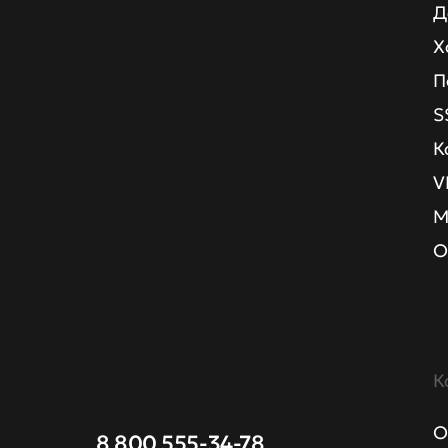
Д
Х
П
S
К
V
М
О
К
О
8 800 555-34-78