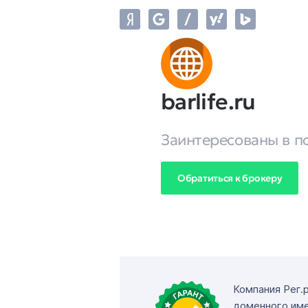
barlife.ru
Заинтересованы в п
Обратиться к брокеру
Компания Рег.
доменного име