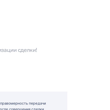
изации сделки!
т правомерность передачи
После совершения сделки