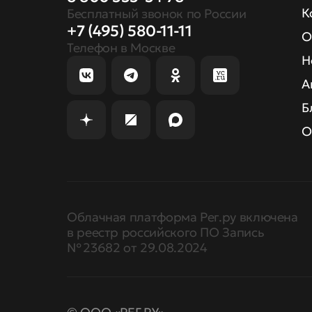
К
Бесплатный звонок по России
+7 (495) 580-11-11
О
Телефон в Москве
Н
А
Б
О
Облачная платформа Рег.ру включена
в реестр российского ПО Запись
№ 23682 от 29.08.2024