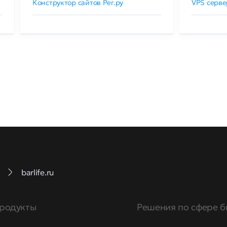
Конструктор сайтов Рег.ру
VPS серве
barlife.ru
родукты
Решения по сфере б