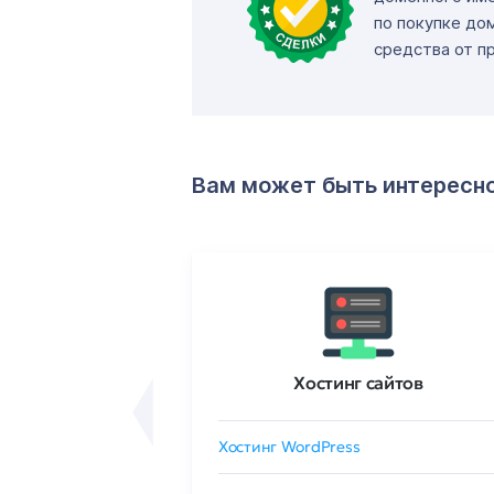
по покупке до
средства от п
Вам может быть интересн
ртификаты
Хостинг сайтов
сертификат
Хостинг WordPress