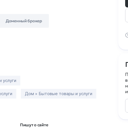
Доменный брокер
П
в
и услуги
н
и
услуги
Дом » Бытовые товары и услуги
Пишут о сайте