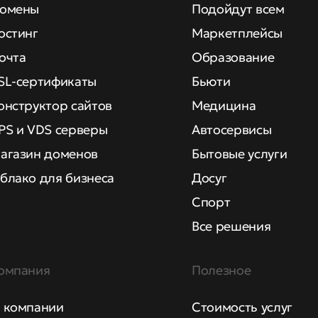
омены
Подойдут всем
остинг
Маркетплейсы
очта
Образование
SL-сертификаты
Бьюти
онструктор сайтов
Медицина
PS и VDS серверы
Автосервисы
агазин доменов
Бытовые услуги
блако для бизнеса
Досуг
Спорт
Все решения
омпания
Полезное
 компании
Стоимость услуг