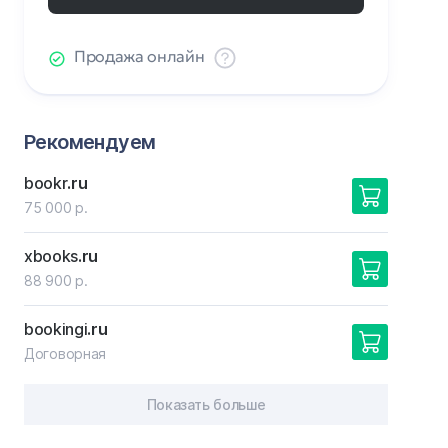
Продажа онлайн
Рекомендуем
bookr
.ru
75 000 р.
xbooks
.ru
88 900 р.
bookingi
.ru
Договорная
Показать больше