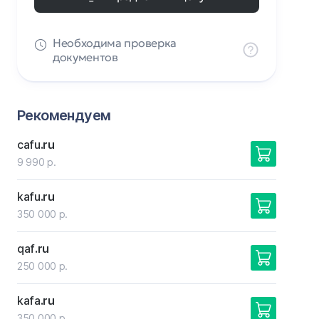
Необходима проверка
документов
Рекомендуем
cafu
.ru
9 990 р.
kafu
.ru
350 000 р.
qaf
.ru
250 000 р.
kafa
.ru
350 000 р.