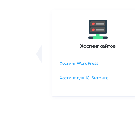
ртификаты
Хостинг сайтов
сертификат
Хостинг WordPress
 GlobalSign
Хостинг для 1C-Битрикс