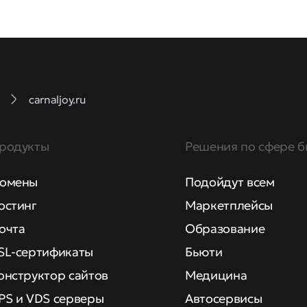
carnaljoy.ru
родукты
Решения по сфере б
омены
Подойдут всем
остинг
Маркетплейсы
очта
Образование
SL-сертификаты
Бьюти
онструктор сайтов
Медицина
PS и VDS серверы
Автосервисы