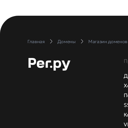
Главная
Домены
Магазин доменов
П
Д
Х
П
S
К
V