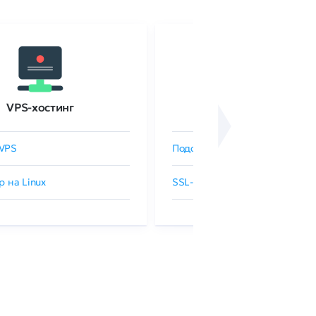
VPS-хостинг
SSL-сертификаты
VPS
Подобрать SSL-сертификат
р на Linux
SSL-сертификаты GlobalSign