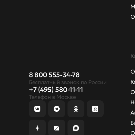
М
О
К
О
8 800 555-34-78
К
Бесплатный звонок по России
+7 (495) 580-11-11
О
Телефон в Москве
Н
А
Б
О