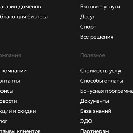
агазин доменов
Бытовые услуги
блако для бизнеса
Досуг
Спорт
Все решения
омпания
Полезное
 компании
Стоимость услуг
онтакты
Способы оплаты
фисы
Бонусная программ
овости
Документы
кции и скидки
База знаний
лог
ЭДО
тзывы клиентов
Партнерам