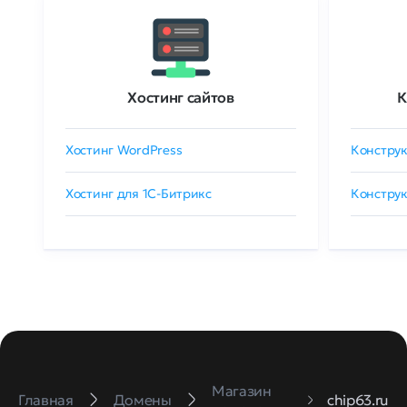
Хостинг сайтов
К
Хостинг WordPress
Конструк
Хостинг для 1C-Битрикс
Конструк
Магазин
Главная
Домены
chip63.ru