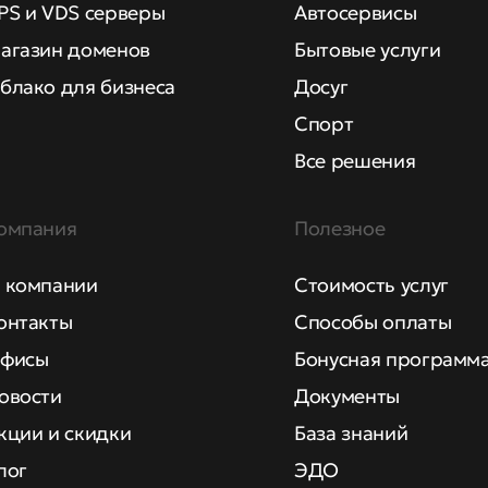
PS и VDS серверы
Автосервисы
агазин доменов
Бытовые услуги
блако для бизнеса
Досуг
Спорт
Все решения
омпания
Полезное
 компании
Стоимость услуг
онтакты
Способы оплаты
фисы
Бонусная программ
овости
Документы
кции и скидки
База знаний
лог
ЭДО