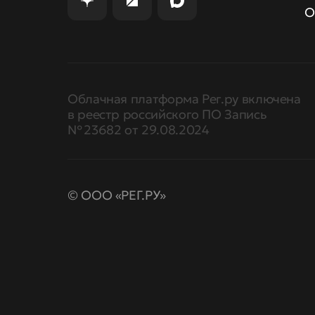
О
Облачная платформа Рег.ру включена
в реестр российского ПО Запись
№ 23682 от 29.08.2024
© ООО «РЕГ.РУ»