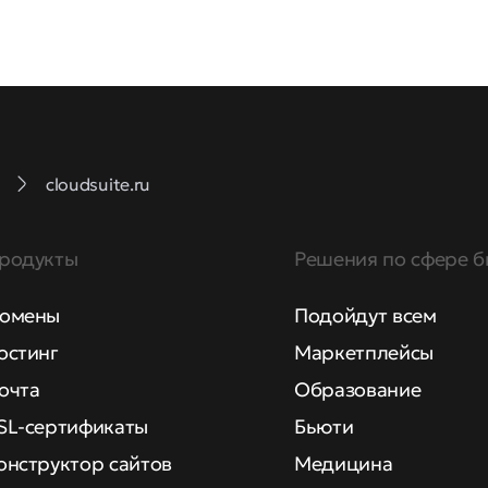
cloudsuite.ru
родукты
Решения по сфере б
омены
Подойдут всем
остинг
Маркетплейсы
очта
Образование
SL-сертификаты
Бьюти
онструктор сайтов
Медицина