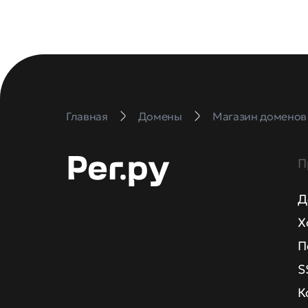
Главная
Домены
Магазин доменов
П
Д
Х
П
S
К