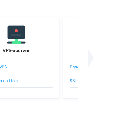
VPS-хостинг
SSL-сертификаты
VPS
Подобрать SSL-сертификат
р на Linux
SSL-сертификаты GlobalSign