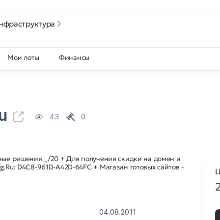
нфраструктура
Мои лоты
Финансы
u
43
0
ные решения _/20 + Для получения скидки на домен и
g.Ru: D4C8-961D-A42D-64FC + Магазин готовых сайтов -
Ц
04.08.2011