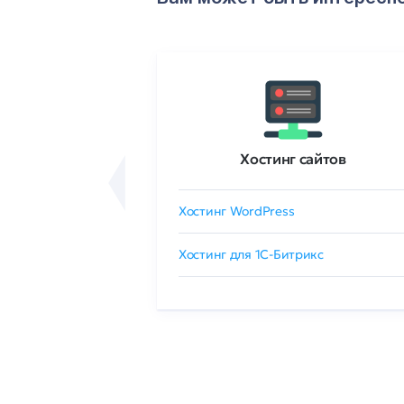
ртификаты
Хостинг сайтов
сертификат
Хостинг WordPress
 GlobalSign
Хостинг для 1C-Битрикс