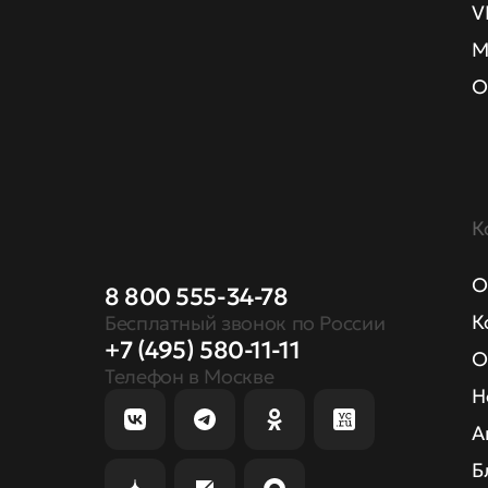
V
М
О
К
О
8 800 555-34-78
К
Бесплатный звонок по России
+7 (495) 580-11-11
О
Телефон в Москве
Н
А
Б